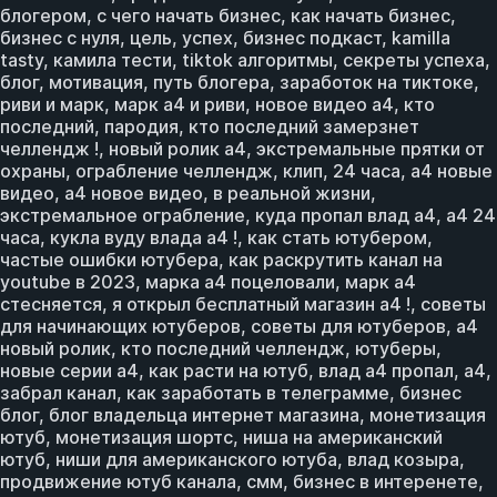
блогером, с чего начать бизнес, как начать бизнес,
бизнес с нуля, цель, успех, бизнес подкаст, kamilla
tasty, камила тести, tiktok алгоритмы, секреты успеха,
блог, мотивация, путь блогера, заработок на тиктоке,
риви и марк, марк а4 и риви, новое видео а4, кто
последний, пародия, кто последний замерзнет
челлендж !, новый ролик а4, экстремальные прятки от
охраны, ограбление челлендж, клип, 24 часа, а4 новые
видео, а4 новое видео, в реальной жизни,
экстремальное ограбление, куда пропал влад а4, а4 24
часа, кукла вуду влада а4 !, как стать ютубером,
частые ошибки ютубера, как раскрутить канал на
youtube в 2023, марка а4 поцеловали, марк а4
стесняется, я открыл бесплатный магазин а4 !, советы
для начинающих ютуберов, советы для ютуберов, а4
новый ролик, кто последний челлендж, ютуберы,
новые серии а4, как расти на ютуб, влад а4 пропал, a4,
забрал канал, как заработать в телеграмме, бизнес
блог, блог владельца интернет магазина, монетизация
ютуб, монетизация шортс, ниша на американский
ютуб, ниши для американского ютуба, влад козыра,
продвижение ютуб канала, смм, бизнес в интеренете,