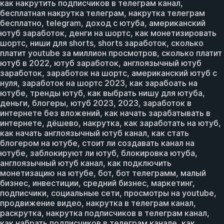
как накрутить подписчиков в телеграм канал,
бесплатная накрутка телеграм, накрутка телеграм
бесплатно, telegram, доход с ютуба, американский
ютуб заработок, денги на шортс, как монетизировать
шортс, ниши для shorts, shorts заработок, сколько
платит youtube за миллион просмотров, сколько платит
ютуб в 2022, ютуб заработок, англоязычный ютуб
заработок, заработок на шортс, американский ютуб с
нуля, заработок на шортс 2023, как зарабоать на
ютубе, тренды ютуб, как выбрать нишу для ютуба,
деньги, блогеры, ютуб 2023, 2023, заработок в
интернете без вложений, как начать зарабатывать в
интернете, дёшево, накрутка, как заработать на ютуб,
как начать англоязычный ютуб канал, как стать
блогером на ютубе, стоит ли создавать канал на
ютубе, заблокируют ли ютуб, блокировка ютуба,
англоязычный ютуб канал, как подключить
монетизацию на ютубе, бот, бот телеграмм, малый
бизнес, инвестиции, средний бизнес, маркетинг,
подписчики, социальные сети, просмотры на youtube,
продвижение видео, накрутка в телеграм канал,
раскрутка, накрутка подписчиков в телеграм канал,
как набрать подписчиков в телеграм канале, как