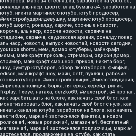
ютуберов, марк а4 стесняшка, заработок на youtube,
роналду аль наср, шортс, влад бумага а4, заработок на
ютуб, никита мартинес о ютубе, ютуб продюсер,
#мелстройударилдевушку, мартинес ютуб продюсер,
ютуб шортс, роналду, кароче, срочные новости,
короче, аль наср, короче новости, саранча на
стадионе, саранча, саудовская аравия, роналду покер
аль наср, новости, выпуск новостей, новости сегодня,
youtube shorts, мем, домер ютуберы, майнкрафт
мемы, майнкрафт приколы, стримеры, эдисон домер,
стример, майнкрафт смешное, прикол, никита берг,
шоу, румтур ютуберов, обзор пк ютуберов, фывфыв,
edison, майнкрафт шоу, майн, beff, пухляш, рабочие
столы ютуберов, #мелстройполиция, #мелстойударил,
#приехалаполиция, 5орка, пятерка, херейд, рилик,
fixplay, fixeye, натаха, derzko69, #мелстрой, а4 пропал,
как зарабатывать на блоге, как начать свой блог, как
монетизировать блог, как начать свой блог с нуля, как
начать канал на ютубе, заработок на блоге, как начать
вести блог, марк а4 застеснялся фанатки, в новом
ролике а4, новые ролики а4, магазин а4, бесплатный
магазин а4, марк а4 застеснялся подписчицы, марк а4
застеснялся, продвижение на ютубе, как стать