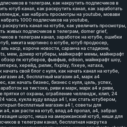
дписчиков в телеграм, как накрутить подписчиков в
ить ютуб канал, как раскрутить канал, как заработать
челлендж, как набрать просмотры на youtube, мовави
к набрать 1000 подписчиков на youtube,
к раскрутить канал на ютубе, как увеличить просмотры,
ть живых подписчиков в телеграм, domer grief,
счиков в телеграм канал, заработок на ютубе, ошибки
ютуб, никита мартинес о ютубе, ютуб продюсер,
ль наср, короче новости, саранча на стадионе,
horts, мем, домер ютуберы, майнкрафт мемы, майнкрафт
 обзор пк ютуберов, фывфыв, edison, майнкрафт шоу,
рка, херейд, рилик, fixplay, fixeye, натаха,
 начать свой блог с нуля, как начать канал на ютубе,
 магазин а4, бесплатный магазин а4, марк а4
, как начать бизнес, бизнес с нуля, цель, успех,
заработок на тиктоке, риви и марк, марк а4 и риви,
е прятки от охраны, ограбление челлендж, клип, 24
4 часа, кукла вуду влада а4 !, как стать ютубером,
 открыл бесплатный магазин а4 !, советы для
4, как расти на ютуб, влад а4 пропал, a4, забрал
етизация шортс, ниша на американский ютуб, ниши для
счиков в телеграм канал, бесплатная накрутка