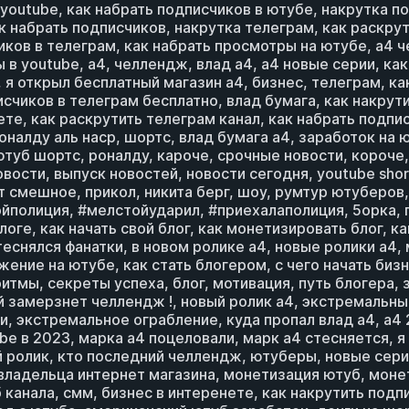
outube, как набрать подписчиков в ютубе, накрутка по
ак набрать подписчиков, накрутка телеграм, как раскрут
иков в телеграм, как набрать просмотры на ютубе, а4 
 в youtube, а4, челлендж, влад а4, а4 новые серии, ка
я открыл бесплатный магазин а4, бизнес, телеграм, ка
счиков в телеграм бесплатно, влад бумага, как накрути
ете, как раскрутить телеграм канал, как набрать подпи
оналду аль наср, шортс, влад бумага а4, заработок на 
б шортс, роналду, кароче, срочные новости, короче, а
новости, выпуск новостей, новости сегодня, youtube s
 смешное, прикол, никита берг, шоу, румтур ютуберов,
полиция, #мелстойударил, #приехалаполиция, 5орка, пяте
оге, как начать свой блог, как монетизировать блог, как
стеснялся фанатки, в новом ролике а4, новые ролики а4,
ние на ютубе, как стать блогером, с чего начать бизнес
оритмы, секреты успеха, блог, мотивация, путь блогера, 
й замерзнет челлендж !, новый ролик а4, экстремальны
и, экстремальное ограбление, куда пропал влад а4, а4 2
be в 2023, марка а4 поцеловали, марк а4 стесняется, я
олик, кто последний челлендж, ютуберы, новые серии а
г владельца интернет магазина, монетизация ютуб, мон
анала, смм, бизнес в интеренете, как накрутить подпи