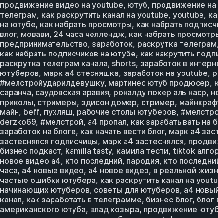
продвижение видео на youtube, ютуб, продвижение на y
телеграм, как раскрутить канал на youtube, youtube, к
на ютубе, как набрать просмотры, как набрать подписч
влог, мовави, 24 часа челлендж, как набрать просмотры
предпринимательство, заработок, раскрутка телеграм, 
как набрать подписчиков на ютубе, как накрутить подпи
раскрутка телеграм канала, shorts, заработок в интерн
ютуберов, марк а4 стесняшка, заработок на youtube, р
#мелстройударилдевушку, мартинес ютуб продюсер, юту
саранча, саудовская аравия, роналду покер аль наср, 
приколы, стримеры, эдисон домер, стример, майнкрафт
майн, beff, пухляш, рабочие столы ютуберов, #мелстрой
derzko69, #мелстрой, а4 пропал, как зарабатывать на бл
заработок на блоге, как начать вести блог, марк а4 за
застеснялся подписчицы, марк а4 застеснялся, продвиже
бизнес подкаст, kamilla tasty, камила тести, tiktok алг
новое видео а4, кто последний, пародия, кто последни
часа, а4 новые видео, а4 новое видео, в реальной жизн
частые ошибки ютубера, как раскрутить канал на youtu
начинающих ютуберов, советы для ютуберов, а4 новый р
канал, как заработать в телеграмме, бизнес блог, бло
американского ютуба, влад козыра, продвижение ютуб к