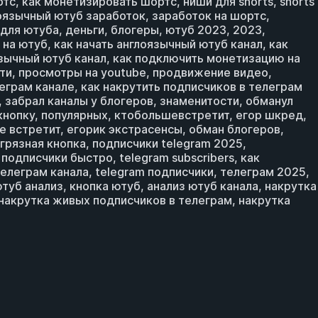
тс, как монетизировать шортс, ниши для shorts, shorts
лоязычный ютуб заработок, заработок на шортс,
для ютуба, деньги, блогеры, ютуб 2023, 2023,
 на ютуб, как начать англоязычный ютуб канал, как
оязычный ютуб канал, как подключить монетизацию на
ети, просмотры на youtube, продвижение видео,
леграм канале, как накрутить подписчиков в телеграм
, забрал каналы у блогеров, знаменитости, обманул
 кнопку, популярных, ктобольшевстретит, егор шкред,
е встретит, егорик экстрасенсы, обман блогеров,
грязная кнопка, подписчики telegram 2025,
одписчики быстро, telegram subscribers, как
елеграм канала, telegram подписчики, телеграм 2025,
туб анализ, кнопка ютуб, анализ ютуб канала, накрутка
, накрутка живых подписчиков в телеграм, накрутка