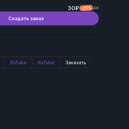
30₽
-25%
40
Создать заказ
RuTube
RuTube
Заказать