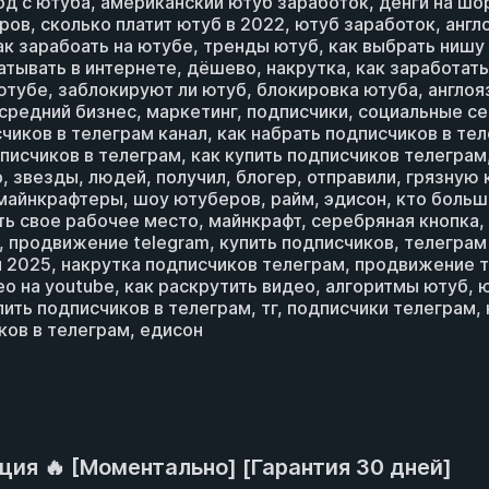
од с ютуба, американский ютуб заработок, денги на шор
ров, сколько платит ютуб в 2022, ютуб заработок, анг
ак зарабоать на ютубе, тренды ютуб, как выбрать нишу 
атывать в интернете, дёшево, накрутка, как заработать
а ютубе, заблокируют ли ютуб, блокировка ютуба, англ
 средний бизнес, маркетинг, подписчики, социальные с
счиков в телеграм канал, как набрать подписчиков в те
дписчиков в телеграм, как купить подписчиков телеграм
, звезды, людей, получил, блогер, отправили, грязную
 майнкрафтеры, шоу ютуберов, райм, эдисон, кто больш
ь свое рабочее место, майнкрафт, серебряная кнопка, 
продвижение telegram, купить подписчиков, телеграм п
 2025, накрутка подписчиков телеграм, продвижение т
о на youtube, как раскрутить видео, алгоритмы ютуб, ю
упить подписчиков в телеграм, тг, подписчики телеграм
ков в телеграм, едисон
ция 🔥 [Моментально] [Гарантия 30 дней]