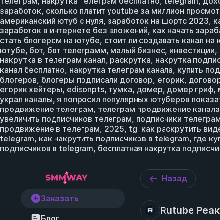
телеграм, накрутка телеграм бесплатно, telegram, дох
заработок, сколько платит youtube за миллион просмот
американский ютуб с нуля, заработок на шортс 2023, к
заработок в интернете без вложений, как начать зараб
стать блогером на ютубе, стоит ли создавать канал н
ютубе, бот, бот телеграмм, малый бизнес, инвестиции,
накрутка в телеграм канал, раскрутка, накрутка подпи
канал бесплатно, накрутка телеграм канала, купить по
блогеров, блогеры подписали договор, егорик, договор
егорик хейтеры, edisonpts, тумка, домер, домер гриф,
украл каналы, я попросил популярных ютуберов показат
продвижение телеграм, телеграм продвижение канала, 
увеличить подписчиков телеграм, подписчики телеграм
продвижение в телеграм, 2025, tg, как раскрутить виде
telegram, как накрутить подписчиков в telegram, где к
подписчиков в telegram, бесплатная накрутка подписчи
Назад
Заказать
Rutube Реак
Блог