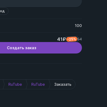
код
100
41₽
-25%
54
Создать заказ
RuTube
RuTube
Заказать