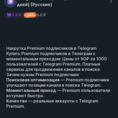
дней] [Русские]
-24%
3.4 ₽
4.5 ₽
Накрутка Premium подписчиков в Telegram
Купить Premium подписчиков в Телеграм с
моментальным приходом. Цены от 90₽ за 1000
пользователей с Telegram Premium. Платные
сервисы для продвижения каналов в поиске.
Зачем нужны Premium подписчики
Поисковая оптимизация
— Premium подписчики
улучшают позиции канала в поиске Telegram.
Моментальный приход
— Premium пользователи
вступают быстро.
Качество
— реальные аккаунты с Telegram
Premium.