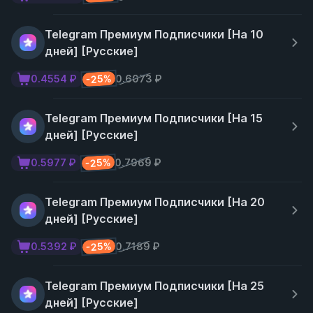
Telegram Премиум Подписчики [На 10
дней] [Русские]
-25%
0.4554 ₽
0.6073 ₽
Telegram Премиум Подписчики [На 15
дней] [Русские]
-25%
0.5977 ₽
0.7969 ₽
Telegram Премиум Подписчики [На 20
дней] [Русские]
-25%
0.5392 ₽
0.7189 ₽
Telegram Премиум Подписчики [На 25
дней] [Русские]