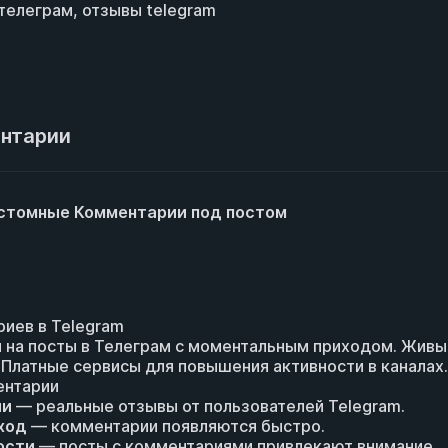
телеграм, отзывы telegram
ентарии
астомные Комментарии под постом
иев в Telegram
 на посты в Телеграм с моментальным приходом. Живы
 Платные сервисы для повышения активности в каналах.
ентарии
ии
— реальные отзывы от пользователей Telegram.
ход
— комментарии появляются быстро.
ости
— посты с комментариями привлекают внимание.