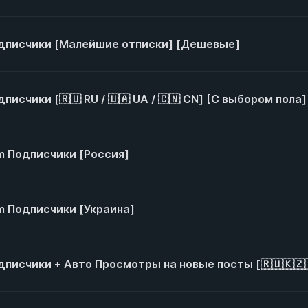
дписчики [Малейшие отписки] [Дешевые]
писчики [🇷🇺 RU / 🇺🇦 UA / 🇨🇳 CN] [С выбором пола]
am Подписчики [Россия]
am Подписчики [Украина]
дписчики + Авто Просмотры на новые посты [🇷🇺🇰🇿🇺