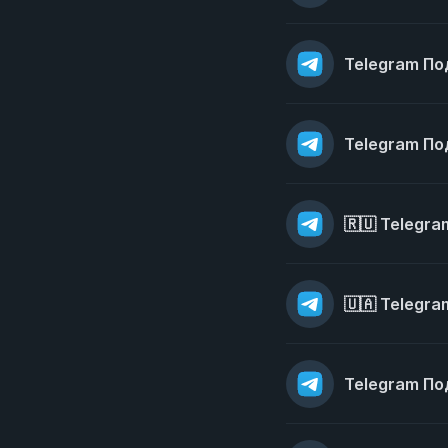
Telegram По
Telegram Под
🇷🇺 Telegr
🇺🇦 Telegr
Telegram По