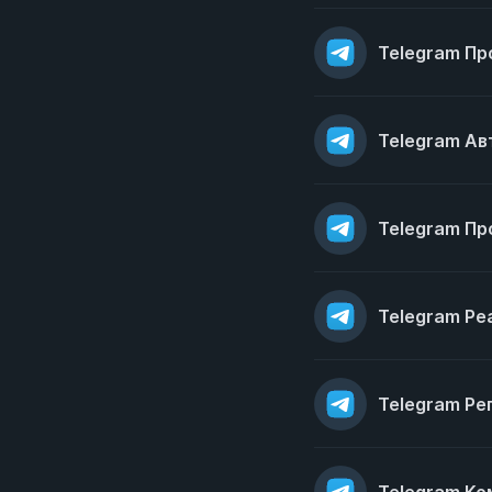
Telegram Пр
Telegram Ав
Telegram Пр
Telegram Ре
Telegram Ре