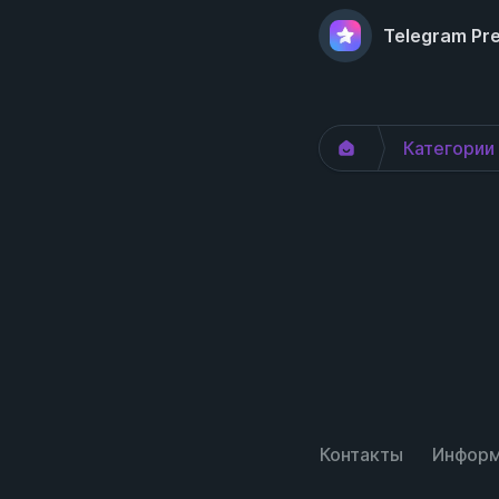
Telegram Pr
Категории
Контакты
Информ