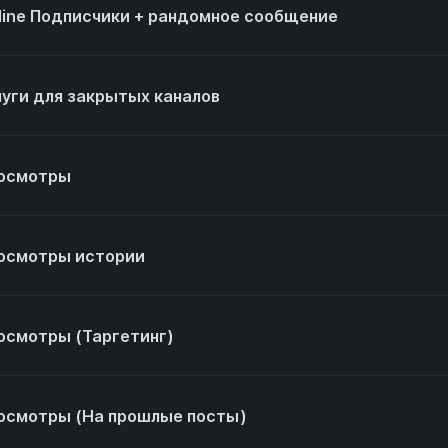
line Подписчики + рандомное сообщение
луги для закрытых каналов
росмотры
росмотры истории
осмотры (Таргетинг)
росмотры (На прошлые посты)