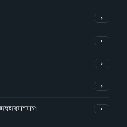
🇸🇨🇳🇺🇿🇺🇦]