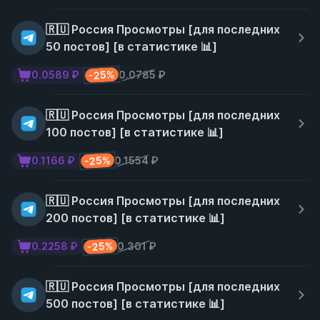
🇷🇺 Россия Просмотры [для последних
50 постов] [в статистике 📊]
-25%
0.0589 ₽
0.0785 ₽
🇷🇺 Россия Просмотры [для последних
100 постов] [в статистике 📊]
-25%
0.1166 ₽
0.1554 ₽
🇷🇺 Россия Просмотры [для последних
200 постов] [в статистике 📊]
-25%
0.2258 ₽
0.301 ₽
🇷🇺 Россия Просмотры [для последних
500 постов] [в статистике 📊]