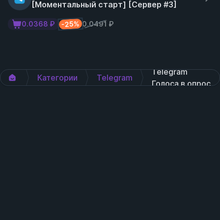
[Моментальный старт] [Сервер #3]
-25%
0.0368 ₽
0.0491 ₽
Telegram 
Категории
Telegram
Голоса в опрос