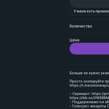
У меня есть промо
Количество
Цена
Больше не нужно указы
https://t.me/smmwayr
- Скриншот: 
https://p
https://ibb.co/VW88M
- Поддерживаются абс
- Голосуют аккаунты С