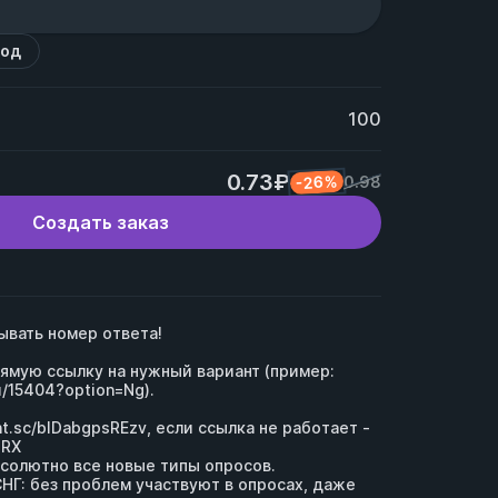
код
100
0.73₽
-26%
0.98
Создать заказ
вать номер ответа! 

Просто скопируйте прямую ссылку на нужный вариант (пример: 
u/15404?option=Ng).
rnt.sc/blDabgpsREzv,
 если ссылка не работает - 
dRX
олютно все новые типы опросов.

НГ: без проблем участвуют в опросах, даже 